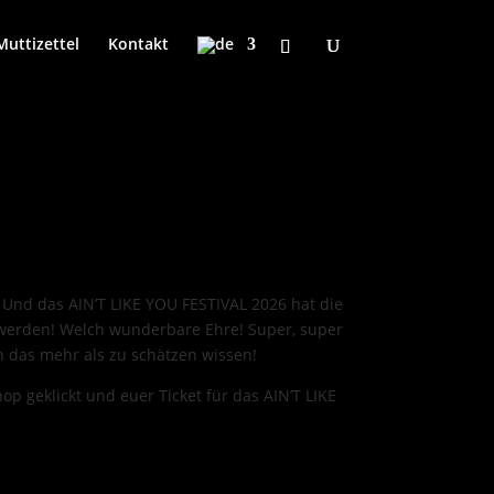
Muttizettel
Kontakt
. Und das AIN’T LIKE YOU FESTIVAL 2026 hat die
werden! Welch wunderbare Ehre! Super, super
n das mehr als zu schätzen wissen!
op geklickt und euer Ticket für das AIN’T LIKE