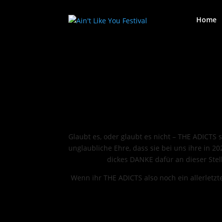
Home
Glaubt es, oder glaubt es nicht – THE ADICTS 
unglaubliche Ehre, dass sie bei uns ihre in 2
dickes DANKE dafür an dieser Stel
Wenn ihr THE ADICTS also noch ein allerletzte