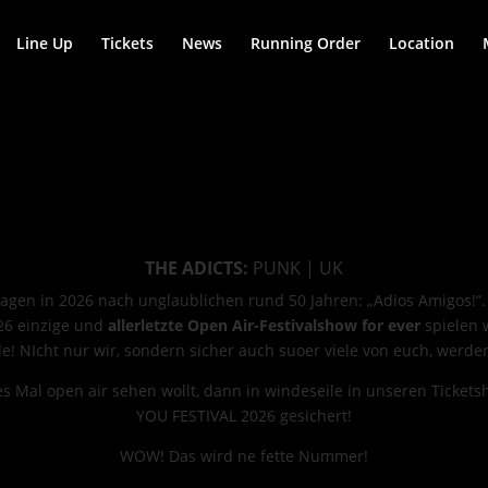
Line Up
Tickets
News
Running Order
Location
THE ADICTS:
PUNK | UK
sagen in 2026 nach unglaublichen rund 50 Jahren: „Adios Amigos!“
026 einzige und
allerletzte Open Air-Festivalshow for ever
spielen 
le! NIcht nur wir, sondern sicher auch suoer viele von euch, werde
s Mal open air sehen wollt, dann in windeseile in unseren Ticketsh
YOU FESTIVAL 2026 gesichert!
WOW! Das wird ne fette Nummer!