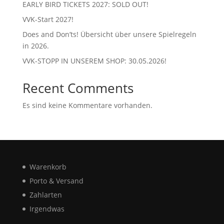
EARLY BIRD TICKETS 2027: SOLD OUT!
VVK-Start 2027!
Does and Don’ts! Übersicht über unsere Spielregeln
in 2026.
VVK-STOPP IN UNSEREM SHOP: 30.05.2026!
Recent Comments
Es sind keine Kommentare vorhanden.
Warenkorb
Porto & Versand
Zahlarten
Irgendwas