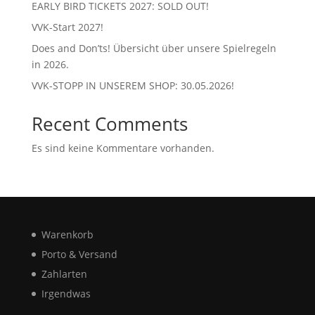
EARLY BIRD TICKETS 2027: SOLD OUT!
VVK-Start 2027!
Does and Don’ts! Übersicht über unsere Spielregeln
in 2026.
VVK-STOPP IN UNSEREM SHOP: 30.05.2026!
Recent Comments
Es sind keine Kommentare vorhanden.
Warenkorb
Porto & Versand
Zahlarten
Irgendwas