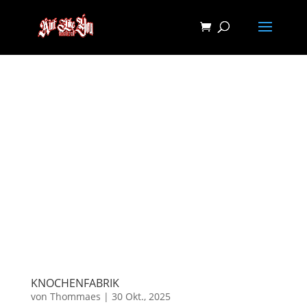
KNOCHENFABRIK
von
Thommaes
|
30 Okt., 2025