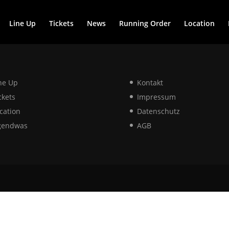
Line Up
Tickets
News
Running Order
Location
ne Up
Kontakt
ckets
Impressum
cation
Datenschutz
gendwas
AGB