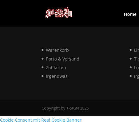
Home
Warenkorb
Li
Porto & Versand
Ti
Zahlarten
Lo
Irgendwas
Ir
Copyright by T-SIGN 2025
Cookie Consent mit Real Cookie Banner