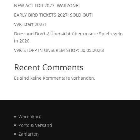
NEW ACT FOR 2027: WARZONE!
EARLY BIRD TICKETS 2027: SOLD OUT!
VVK-Start 2027!
Does and Don’ts! Übersicht über unsere Spielregeln
in 2026.
VVK-STOPP IN UNSEREM SHOP: 30.05.2026!
Recent Comments
Es sind keine Kommentare vorhanden.
Warenkorb
Porto & Versand
Zahlarten