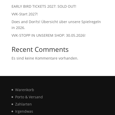
EARLY BIRD TICKETS 2027: SOLD OUT!
VVK-Start 2027!
Does and Don’ts! Übersicht über unsere Spielregeln
in 2026.
VVK-STOPP IN UNSEREM SHOP: 30.05.2026!
Recent Comments
Es sind keine Kommentare vorhanden.
Warenkorb
Porto & Versand
Zahlarten
Irgendwas