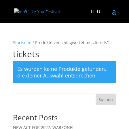
Startseite
/ Produkte verschlagwortet mit „tickets“
tickets
Es wurden keine Produkte gefunden,
die deiner Auswahl entsprechen.
Suchen
Recent Posts
NEW ACT FOR 2027: WARZONE!