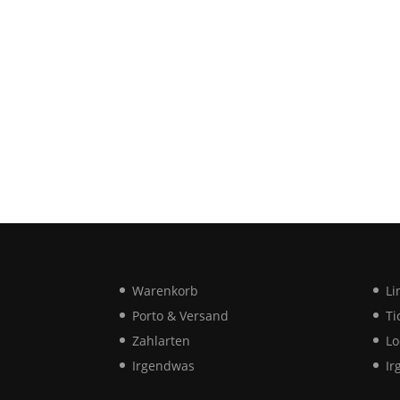
Warenkorb
Li
Porto & Versand
Ti
Zahlarten
Lo
Irgendwas
Ir