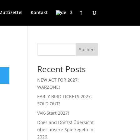
Muttizettel
Kontakt
Suchen
Recent Posts
NEW ACT FOR 2027:
WARZONE!
EARLY BIRD TICKETS 2027:
SOLD OUT!
VVK-Start 2027!
Does and Don’ts! Übersicht
über unsere Spielregeln in
2026.