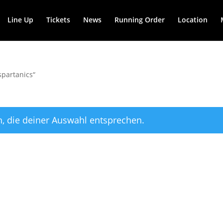
Line Up
Tickets
News
Running Order
Location
spartanics“
, die deiner Auswahl entsprechen.