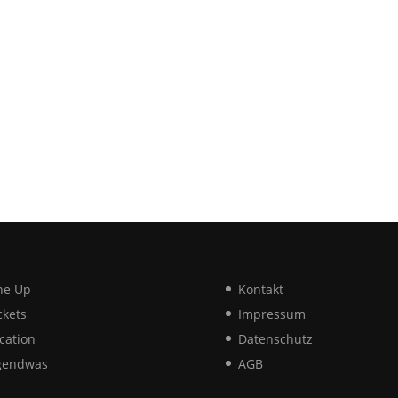
ne Up
Kontakt
ckets
Impressum
cation
Datenschutz
gendwas
AGB