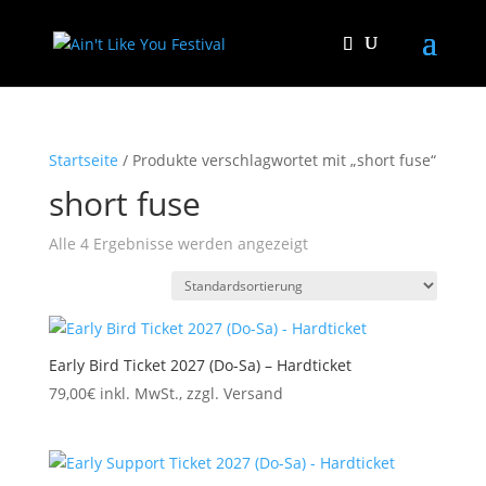
Startseite
/ Produkte verschlagwortet mit „short fuse“
short fuse
Alle 4 Ergebnisse werden angezeigt
Early Bird Ticket 2027 (Do-Sa) – Hardticket
79,00
€
inkl. MwSt., zzgl. Versand