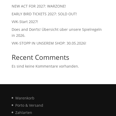
NEW ACT FOR 2027: WARZONE!
EARLY BIRD TICKETS 2027: SOLD OUT!
VVK-Start 2027!
Does and Don’ts! Übersicht über unsere Spielregeln
in 2026.
VVK-STOPP IN UNSEREM SHOP: 30.05.2026!
Recent Comments
Es sind keine Kommentare vorhanden.
Warenkorb
Porto & Versand
Zahlarten