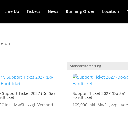
Line Up
Tickets
News
Running Order
Location
return“
y Support Ticket 2027 (Do-Sa)
Support Ticket 2027 (Do-Sa) 
rdticket
Hardticket
0
€
inkl. MwSt., zzgl. Versand
109,00
€
inkl. MwSt., zzgl. Ve