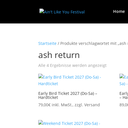
Home
Startseite
/ Produkte verschlagwortet mit „ash 
ash return
Alle 4 Ergebnisse werden angezeigt
Early Bird Ticket 2027 (Do-Sa) –
Earl
Hardticket
– Ha
79,00
€
inkl. MwSt., zzgl. Versand
89,0