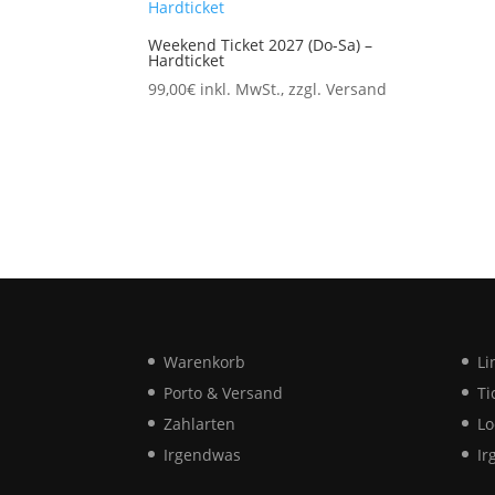
Weekend Ticket 2027 (Do-Sa) –
Hardticket
99,00
€
inkl. MwSt., zzgl. Versand
Warenkorb
Li
Porto & Versand
Ti
Zahlarten
Lo
Irgendwas
Ir