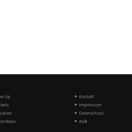
ne Up
Kontakt
ckets
Impressum
cation
Datenschutz
gendwas
AGB