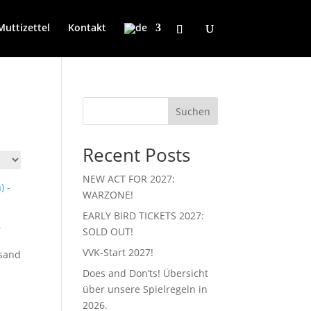
Muttizettel
Kontakt
Suchen
Recent Posts
NEW ACT FOR 2027:
WARZONE!
EARLY BIRD TICKETS 2027:
–
SOLD OUT!
VVK-Start 2027!
rsand
Does and Don’ts! Übersicht
über unsere Spielregeln in
2026.