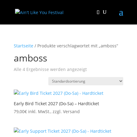
Startseite
/ Produkte verschlagwortet mit „amboss“
amboss
Alle 4 Ergebnisse werden angezeigt
Early Bird Ticket 2027 (Do-Sa) – Hardticket
79,00
€
inkl. MwSt., zzgl. Versand